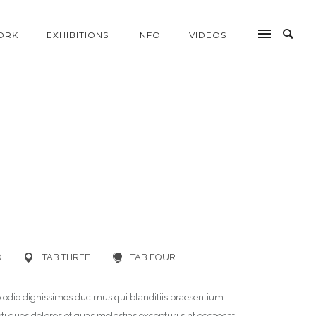
ORK
EXHIBITIONS
INFO
VIDEOS
O
TAB THREE
TAB FOUR
o odio dignissimos ducimus qui blanditiis praesentium
i quos dolores et quas molestias excepturi sint occaecati