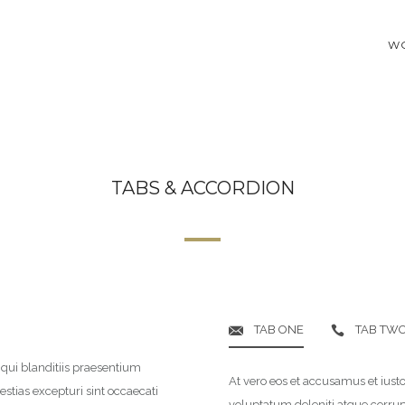
W
TABS & ACCORDION
TAB ONE
TAB TW
qui blanditiis praesentium
At vero eos et accusamus et iust
stias excepturi sint occaecati
voluptatum deleniti atque corrupt