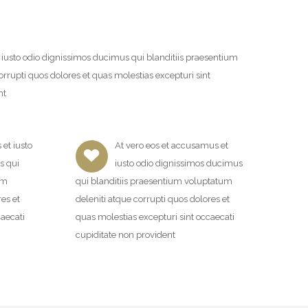
 iusto odio dignissimos ducimus qui blanditiis praesentium
rrupti quos dolores et quas molestias excepturi sint
nt
et iusto
At vero eos et accusamus et
s qui
iusto odio dignissimos ducimus
um
qui blanditiis praesentium voluptatum
res et
deleniti atque corrupti quos dolores et
caecati
quas molestias excepturi sint occaecati
cupiditate non provident