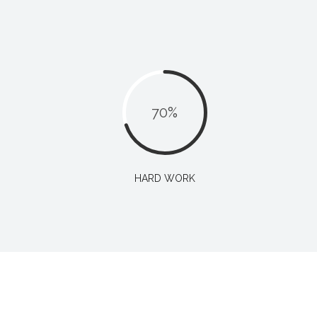
70
%
HARD WORK