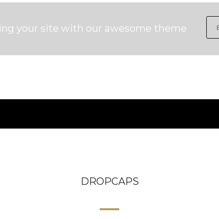
ding your site with our awesome theme
DROPCAPS