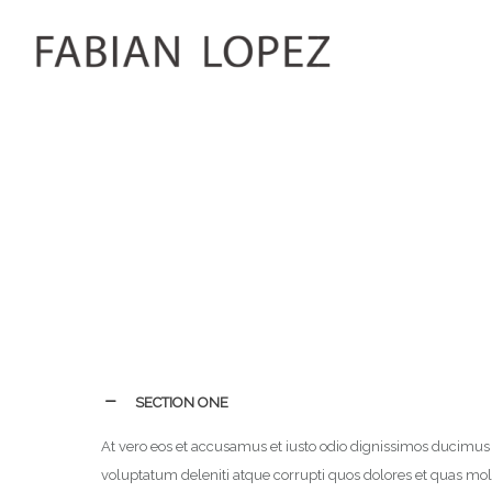
SECTION ONE
At vero eos et accusamus et iusto odio dignissimos ducimus 
voluptatum deleniti atque corrupti quos dolores et quas mole