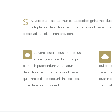
S
At vero eos et accusamus et iusto odio dignissimos du
voluptatum deleniti atque corrupti quos dolores et quas
occaecati cupiditate non provident
At vero eos et accusamus et iusto
odio dignissimos ducimus qui
blanditiis praesentium voluptatum
qui blan
deleniti atque corrupti quos dolores et
deleniti
quas molestias excepturi sint occaecati
quas mol
cupiditate non provident
cupidita