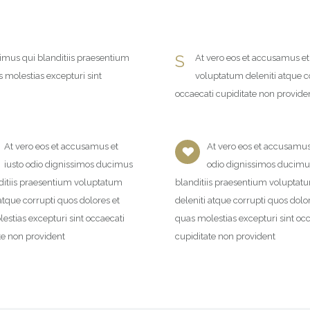
S
cimus qui blanditiis praesentium
At vero eos et accusamus et
 molestias excepturi sint
voluptatum deleniti atque co
occaecati cupiditate non provide
At vero eos et accusamus et
At vero eos et accusamus 
iusto odio dignissimos ducimus
odio dignissimos ducimu
ditiis praesentium voluptatum
blanditiis praesentium voluptat
 atque corrupti quos dolores et
deleniti atque corrupti quos dolo
estias excepturi sint occaecati
quas molestias excepturi sint oc
te non provident
cupiditate non provident